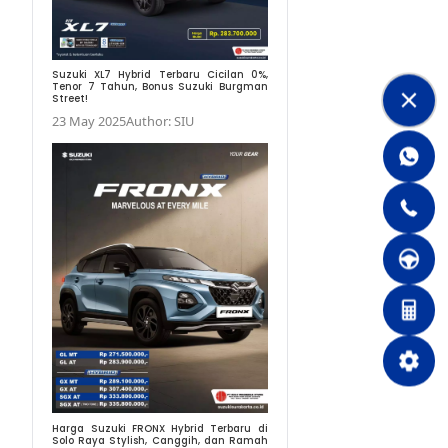
Suzuki XL7 Hybrid Ter
Tenor 7 Tahun, Bonus
Street!
23 May 2025
Author: 