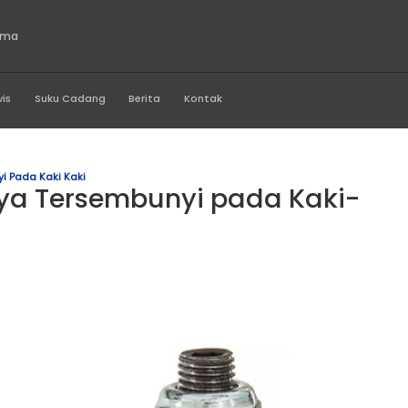
o Indonesia Utama
Produk
Servis
Suku Cadang
Berita
Kontak
ahaya Tersembunyi Pada Kaki Kaki
s, Bahaya Tersembunyi p