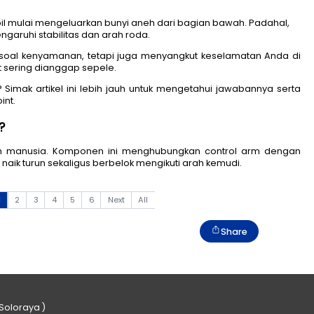
tikan ketika mobil mulai mengeluarkan bunyi aneh dari 
tal yang memengaruhi stabilitas dan arah roda. 
ya tidak hanya soal kenyamanan, tetapi juga menyangk
akan ball joint sering dianggap sepele. 
an ball joint? Simak artikel ini lebih jauh untuk meng
genai ball joint.