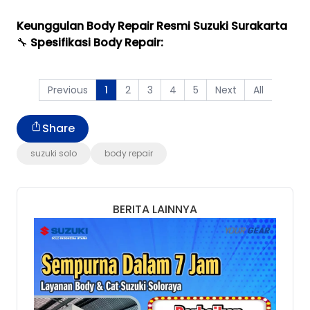
Keunggulan Body Repair Resmi Suzuki Surakarta
🔧
Spesifikasi Body Repair:
Previous
2
3
4
5
Next
All
1
Share
suzuki solo
body repair
BERITA LAINNYA