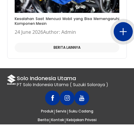
Kesalahan Saat Mencuci Mobil yang Bisa Memengaruhi
Komponen Mesin
24 June 2026
Author: Admin
BERITA LAINNYA
Solo Indonesia Utama
PT Solo Indonesia Utama ( Suzuki Soloraya )
|
|
Produk
Servis
Suku Cadang
|
|
Berita
Kontak
Kebijakan Privasi
© 2020
SUZUKI INDONESIA
. SELURUH HAK CIPTA DILINDUNGI UNDANG-