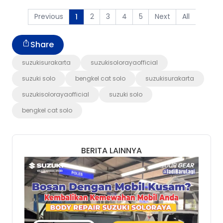
Previous
2
3
4
5
Next
All
1
Share
suzukisurakarta
suzukisolorayaofficial
suzuki solo
bengkel cat solo
suzukisurakarta
suzukisolorayaofficial
suzuki solo
bengkel cat solo
BERITA LAINNYA