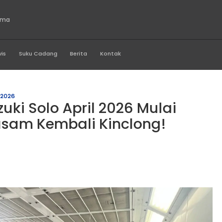
o Indonesia Utama
Produk
Servis
Suku Cadang
Berita
Kontak
uzuki Solo April 2026
il Suzuki Solo April 2026
obil Kusam Kembali Kinc