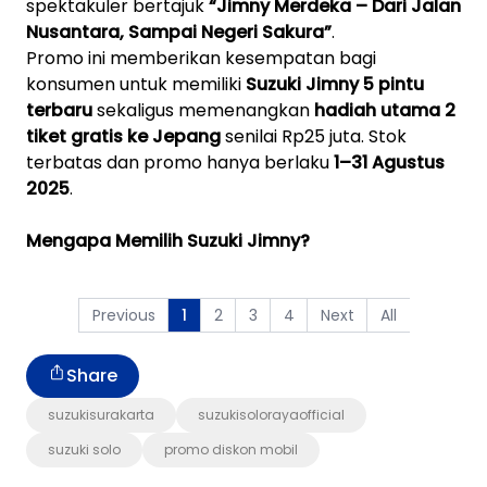
spektakuler bertajuk
“Jimny Merdeka – Dari Jalan
Nusantara, Sampai Negeri Sakura”
.
Promo ini memberikan kesempatan bagi
konsumen untuk memiliki
Suzuki Jimny 5 pintu
terbaru
sekaligus memenangkan
hadiah utama 2
tiket gratis ke Jepang
senilai Rp25 juta. Stok
terbatas dan promo hanya berlaku
1–31 Agustus
2025
.
Mengapa Memilih Suzuki Jimny?
Previous
2
3
4
Next
All
1
Share
suzukisurakarta
suzukisolorayaofficial
suzuki solo
promo diskon mobil