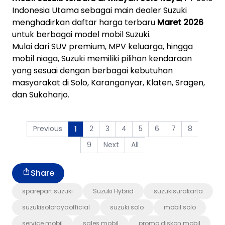
Indonesia Utama sebagai main dealer Suzuki
menghadirkan daftar harga terbaru
Maret 2026
untuk berbagai model mobil Suzuki.
Mulai dari SUV premium, MPV keluarga, hingga
mobil niaga, Suzuki memiliki pilihan kendaraan
yang sesuai dengan berbagai kebutuhan
masyarakat di Solo, Karanganyar, Klaten, Sragen,
dan Sukoharjo.
Previous
2
3
4
5
6
7
8
1
9
Next
All
Share
sparepart suzuki
Suzuki Hybrid
suzukisurakarta
suzukisolorayaofficial
suzuki solo
mobil solo
service mobil
sales mobil
promo diskon mobil