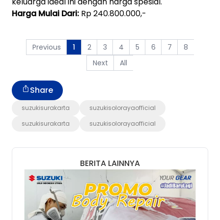
keluarga ideal ini dengan harga spesial.
Harga Mulai Dari:
Rp 240.800.000,-
Previous
2
3
4
5
6
7
8
1
Next
All
Share
suzukisurakarta
suzukisolorayaofficial
suzukisurakarta
suzukisolorayaofficial
BERITA LAINNYA