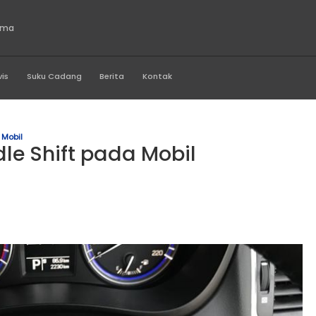
o Indonesia Utama
Produk
Servis
Suku Cadang
Berita
Kontak
ddle Shift Pada Mobil
r Paddle Shift pada Mobi