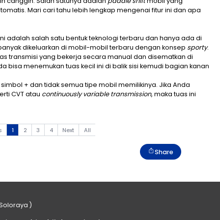
kembang semakin canggih. Salah satunya adalah
paddle 
rtransmisi otomatis. Mari cari tahu lebih lengkap meng
ur
paddle shift
ini adalah salah satu bentuk teknologi te
 fitur ini lebih banyak dikeluarkan di mobil-mobil ter
akan sebuah tuas transmisi yang bekerja secara manua
otomatis. Anda bisa menemukan tuas kecil ini di balik 
andai dengan simbol + dan tidak semua tipe mobil memi