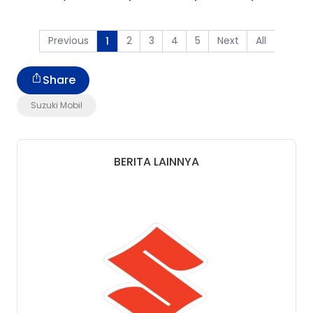
Previous
2
3
4
5
Next
All
1
Share
Suzuki Mobil
BERITA LAINNYA