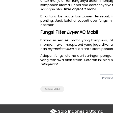
Untuk menjalankan fungsinya 
komponen utama. Beberapa co
saringan atau 
filter 
dryer
 AC m
Di antara berbagai komponen
penting. Jadi, ketahui seper
optimal!
Fungsi Filter 
Dryer 
AC Mo
Dalam sistem AC mobil yang
mengeringkan 
refrigerant 
yan