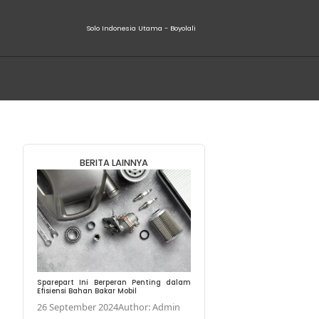
Solo Indone
C Mobil
BERITA LA