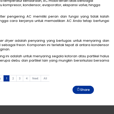
dalam menjaga temperatur kendaraan, AC mobil terdiri
ntohnya yaitu kompresor, kondensor, evaporator, eks
obil
.
 tersebut, filter pengering AC memiliki peran dan f
ti apa fungsi hingga cara kerjanya untuk memastikan 
bil 
 kompleks, 
filter dryer
 adalah penyaring yang bertug
g juga dikenal sebagai freon. Komponen ini terletak te