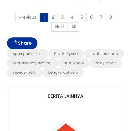
Previous
2
3
4
5
6
7
8
1
Next
All
Share
sparepart suzuki
Suzuki Hybrid
suzukisurakarta
suzukisolorayaofficial
suzuki solo
body repair
service mobil
bengkel cat solo
BERITA LAINNYA